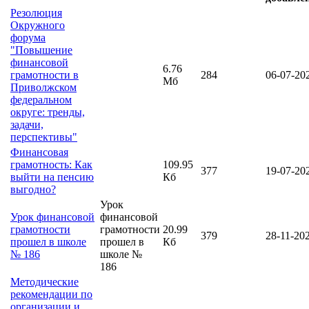
Резолюция
Окружного
форума
"Повышение
финансовой
6.76
грамотности в
284
06-07-20
Мб
Приволжском
федеральном
округе: тренды,
задачи,
перспективы"
Финансовая
грамотность: Как
109.95
377
19-07-20
выйти на пенсию
Кб
выгодно?
Урок
Урок финансовой
финансовой
грамотности
грамотности
20.99
379
28-11-20
прошел в школе
прошел в
Кб
№ 186
школе №
186
Методические
рекомендации по
организации и