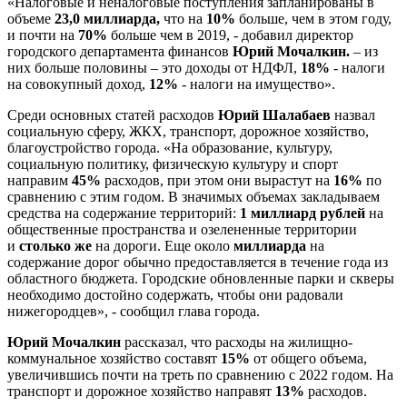
«Налоговые и неналоговые поступления запланированы в
объеме
23,0 миллиарда,
что на
10%
больше, чем в этом году,
и почти на
70%
больше чем в 2019, - добавил директор
городского департамента финансов
Юрий Мочалкин.
– из
них больше половины – это доходы от НДФЛ,
18%
- налоги
на совокупный доход,
12%
- налоги на имущество».
Среди основных статей расходов
Юрий Шалабаев
назвал
социальную сферу, ЖКХ, транспорт, дорожное хозяйство,
благоустройство города. «На образование, культуру,
социальную политику, физическую культуру и спорт
направим
45%
расходов, при этом они вырастут на
16%
по
сравнению с этим годом. В значимых объемах закладываем
средства на содержание территорий:
1 миллиард рублей
на
общественные пространства и озелененные территории
и
столько же
на дороги. Еще около
миллиарда
на
содержание дорог обычно предоставляется в течение года из
областного бюджета. Городские обновленные парки и скверы
необходимо достойно содержать, чтобы они радовали
нижегородцев», - сообщил глава города.
Юрий Мочалкин
рассказал, что расходы на жилищно-
коммунальное хозяйство составят
15%
от общего объема,
увеличившись почти на треть по сравнению с 2022 годом. На
транспорт и дорожное хозяйство направят
13%
расходов.