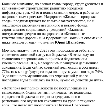
Большое внимание, по словам главы города, будет уделяться и
капитальному строительству, развитию городской
инфраструктуры. «Это и новые станции метро, и работа по
национальным проектам. Нацпроект «Жилье и городская
среда» предусматривает не только благоустройство, но и
масштабное расселение аварийного и ветхого фонда,
строительство социальных учреждений. Ожидаем
поступления средств по нацпроектам «Безопасные
качественные дороги» и «Оздоровление Волги» в объемах не
ниже текущего года», - отметил
Юрий Шалабаев.
Мэр подчеркнул, что в 2023 году продолжится работа по
снижению долговой нагрузки бюджета: «В этом году по
сравнению с первоначально приятым бюджетом она
уменьшилась на 10%, в следующем планируем дальнейшее
сокращение. Если сейчас удельный вес госдолга составляет
77%, то к концу будущего года планируем уменьшить до 74%.
Задолженность муниципальных учреждений у нас за
последние годы снизилась на 80%, нужно ее довести до нуля».
«Хотя пока нет полной ясности по поступлениям из
вышестоящих бюджетов, мы понимаем, что поддержка
городского бюджета со стороны федерального и
регионального бюджетов сохранится на уровне текущего
года. Это позволит продолжить в Нижнем Новгороде