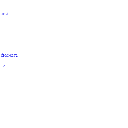
аний
 бюджета
лга