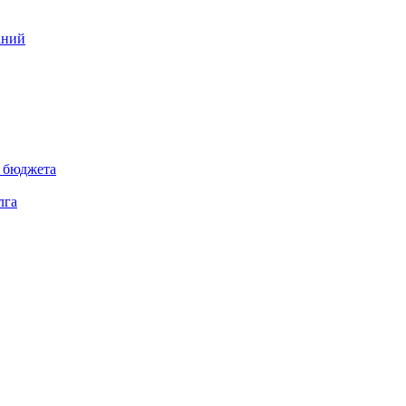
аний
 бюджета
лга