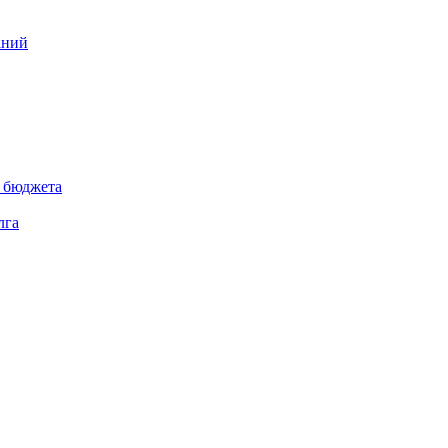
аний
 бюджета
лга