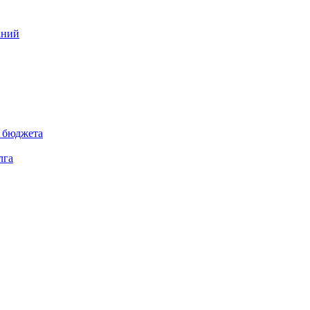
аний
 бюджета
лга