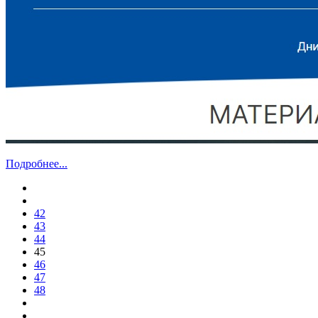
Подробнее...
42
43
44
45
46
47
48