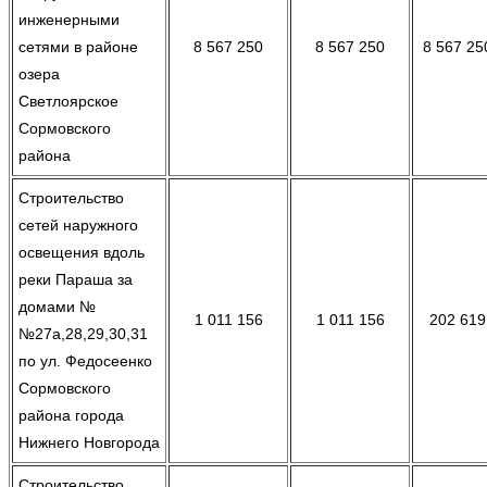
инженерными
сетями в районе
8 567 250
8 567 250
8 567 25
озера
Светлоярское
Сормовского
района
Строительство
сетей наружного
освещения вдоль
реки Параша за
домами №
1 011 156
1 011 156
202 619
№27а,28,29,30,31
по ул. Федосеенко
Сормовского
района города
Нижнего Новгорода
Строительство