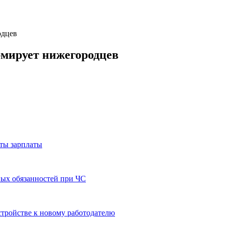
одцев
мирует нижегородцев
аты зарплаты
ных обязанностей при ЧС
стройстве к новому работодателю