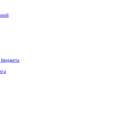
аний
 бюджета
лга