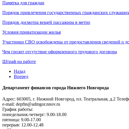
Памятка для граждан
Порядок привлечения государственных гражданских служащих
Порядок досмотра вещей пассажира в метро
Условия приватизации жилья
Участники СВО освобождены от предоставления сведений о д
Чем грозит отсутствие оформленного трудового договора
Штраф на работе
Назад
Вперед
Департамент финансов города Нижнего Новгорода
Адрес: 603005, г. Нижний Новгород, пл. Театральная, д.2
Телефо
e-mail: depfin@admgor.nnov.ru
График работы:
понедельник-четверг: 9.00-18.00
пятница: 9.00-17.00
перерыв: 12.00-12.48