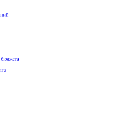
аний
 бюджета
лга