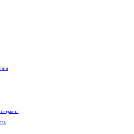
аний
 бюджета
лга