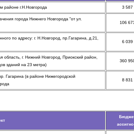
м районе г.Н.Новгорода
3 587
ачения города Нижнего Новгорода "от ул.
106 67
го по адресу: г. Н.Новгород, пр.Гагарина, д.21,
6 039
 область, г. Нижний Новгород, Приокский район,
360 95
ов зданий на 23 метра)
пр. Гагарина (в районе Нижегородской
8 831
орода
Бюдже
ект
ассигно