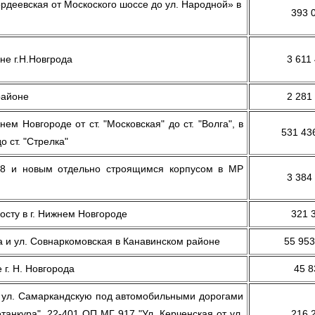
рдеевская от Москоского шоссе до ул. Народной» в
393 
е г.Н.Новгрода
3 611
районе
2 281
 Новгороде от ст. "Московская" до ст. "Волга", в
531 43
о ст. "Стрелка"
8 и новым отдельно строящимся корпусом в МР
3 384
осту в г. Нижнем Новгороде
321 
 и ул. Совнаркомовская в Канавинском районе
55 953
 г. Н. Новгорода
45 8
 ул. Самаркандскую под автомобильными дорогами
танкура", 22-401 ОП МГ 917 "Ул. Керченская от ул.
216 