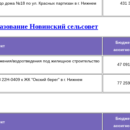
до дома №18 по ул. Красных партизан в г. Нижнем
431 
азование Новинский сельсовет
Бюдже
ект
ассигно
бжения/водоотведения под жилищное строительство
47 091
22Н-0409 к ЖК "Окский берег" в г. Нижнем
77 259
Бюдже
ект
ассигно