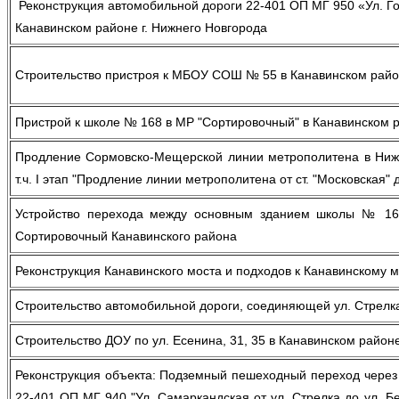
Реконструкция автомобильной дороги 22-401 ОП МГ 950 «Ул. Го
Канавинском районе г. Нижнего Новгорода
Строительство пристроя к МБОУ СОШ № 55 в Канавинском район
Пристрой к школе № 168 в МР "Сортировочный" в Канавинском 
Продление Сормовско-Мещерской линии метрополитена в Нижнем
т.ч. I этап "Продление линии метрополитена от ст. "Московская" д
Устройство перехода между основным зданием школы № 16
Сортировочный Канавинского района
Реконструкция Канавинского моста и подходов к Канавинскому м
Строительство автомобильной дороги, соединяющей ул. Стрелка
Строительство ДОУ по ул. Есенина, 31, 35 в Канавинском районе
Реконструкция объекта: Подземный пешеходный переход через
22-401 ОП МГ 940 "Ул. Самаркандская от ул. Стрелка до ул. Бе