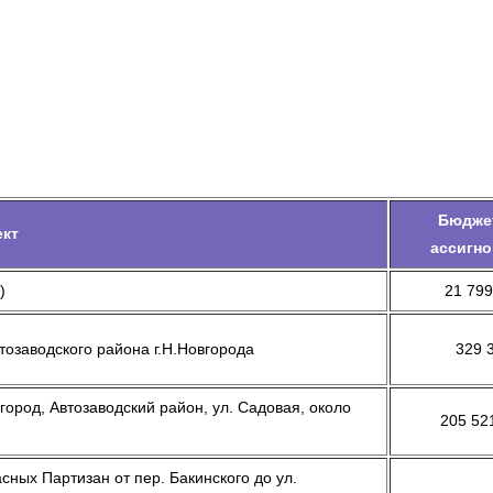
Бюдже
ект
ассигно
)
21 799
озаводского района г.Н.Новгорода
329 
ород, Автозаводский район, ул. Садовая, около
205 52
ных Партизан от пер. Бакинского до ул.