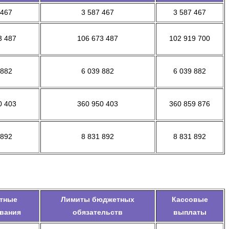
 467
3 587 467
3 587 467
3 487
106 673 487
102 919 700
 882
6 039 882
6 039 882
0 403
360 950 403
360 859 876
 892
8 831 892
8 831 892
тные
Лимиты бюджетных
Кассовые
вания
обязательств
выплаты