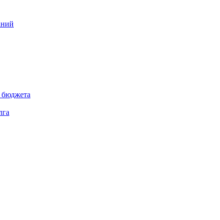
аний
 бюджета
лга